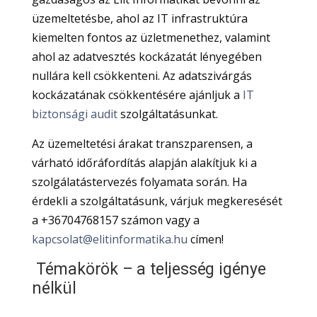
üzemeltetésbe, ahol az IT infrastruktúra
kiemelten fontos az üzletmenethez, valamint
ahol az adatvesztés kockázatát lényegében
nullára kell csökkenteni. Az adatszivárgás
kockázatának csökkentésére ajánljuk a
IT
biztonsági audit
szolgáltatásunkat.
Az üzemeltetési árakat transzparensen, a
várható időráfordítás alapján alakítjuk ki a
szolgálatástervezés folyamata során. Ha
érdekli a szolgáltatásunk, várjuk megkeresését
a +36704768157 számon vagy a
kapcsolat@elitinformatika.hu
címen!
Témakörök – a teljesség igénye
nélkül