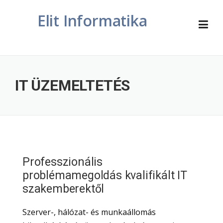
Skip
Elit Informatika
to
content
IT ÜZEMELTETÉS
Professzionális
problémamegoldás kvalifikált IT
szakemberektől
Szerver-, hálózat- és munkaállomás