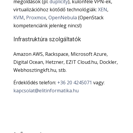
megoldások (pl.
duplicity
), különféle VPN-ek,
virtualizációhoz kötődő technológiák:
XEN
,
KVM
,
Proxmox
,
OpenNebula
(OpenStack
kompetenciánk jelenleg nincs!)
Infrastruktúra szolgáltatók
Amazon AWS, Rackspace, Microsoft Azure,
Digital Ocean, Hetzner, EZIT Cloud.hu, Dockler,
Webhosztingkft.hu, stb.
Érdeklődés telefon:
+36 20 4245071
vagy:
kapcsolat@elitinformatika.hu