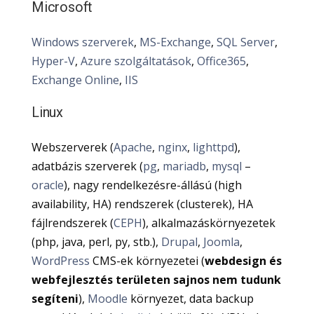
Microsoft
Windows szerverek
,
MS-Exchange
,
SQL Server
,
Hyper-V
,
Azure szolgáltatások
,
Office365
,
Exchange Online
,
IIS
Linux
Webszerverek (
Apache
,
nginx
,
lighttpd
),
adatbázis szerverek (
pg
,
mariadb
,
mysql
–
oracle
), nagy rendelkezésre-állású (high
availability, HA) rendszerek (clusterek), HA
fájlrendszerek (
CEPH
), alkalmazáskörnyezetek
(php, java, perl, py, stb.),
Drupal
,
Joomla
,
WordPress
CMS-ek környezetei (
webdesign és
webfejlesztés területen sajnos nem tudunk
segíteni
),
Moodle
környezet, data backup