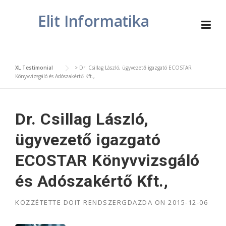
Skip
Elit Informatika
to
content
XL Testimonial
>
Dr. Csillag László, ügyvezető igazgató ECOSTAR
Könyvvizsgáló és Adószakértő Kft.,
Dr. Csillag László,
ügyvezető igazgató
ECOSTAR Könyvvizsgáló
és Adószakértő Kft.,
KÖZZÉTETTE
DOIT RENDSZERGDAZDA
ON
2015-12-06